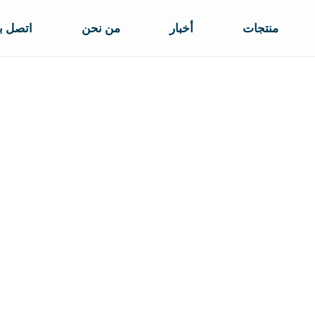
منتجات
أخبار
من نحن
اتصل بن
نتونيت قطة القمامة
تجات
تخصيص المزيد من العطور الكرة شكل بنتونيت ا