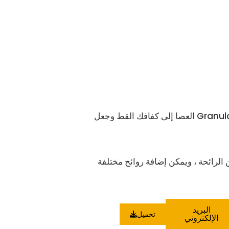
تصميم خاص شكل مستدير Granula-tion Won’ t العصا إلى كفافك القط وجعل
الرائحة ، ويمكن إضافة روائح مختلفة
البريد
تحميل
الإلكتروني