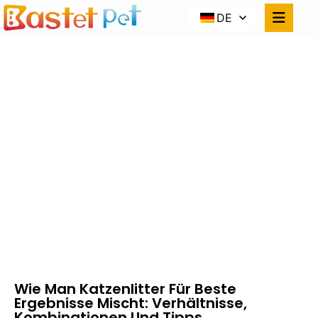
DE
WIE MAN
KATZENLITTER FÜR
BESTE ERGEBNISSE
MISCHT:
VERHÄLTNISSE,
KOMBINATIONEN UND
TIPPS
Zuhause
Neuigkeiten
Wie Man Katzenlitter Für Beste Ergebnisse
Mischt: Verhältnisse, Kombinationen Und Tipps
Wie Man Katzenlitter Für Beste
Ergebnisse Mischt: Verhältnisse,
Kombinationen Und Tipps