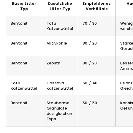
Basis Litter
Zusätzliche
Empfohlenes
Ha
Typ
Litter Typ
Verhältnis
Bentonit
Tofu
70 / 30
Wenig
Katzenwüttel
weich
Bentonit
Aktivkohle
80 / 20
Stark
Geruc
Bentonit
Zeolith
80 / 20
Besse
Ammon
Tofu
Cassava
60 / 40
Pflan
Katzenwüttel
Katzenwüttel
Gleic
Bentonit
Staubarme
50 / 50
Konsis
Granulate
Gefüh
des gleichen
Typs