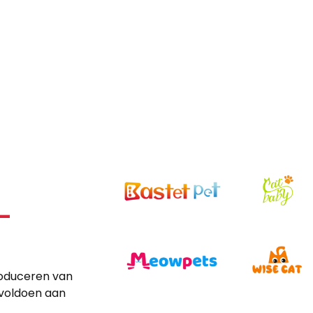
-
roduceren van
 voldoen aan