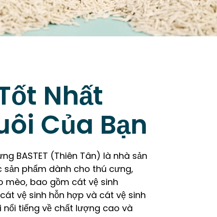
Tốt Nhất
uôi Của Bạn
ng BASTET (Thiên Tân) là nhà sản
c sản phẩm dành cho thú cưng,
ho mèo, bao gồm cát vệ sinh
 cát vệ sinh hỗn hợp và cát vệ sinh
nổi tiếng về chất lượng cao và