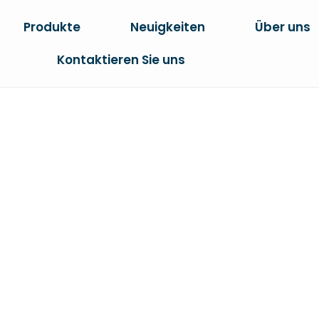
Produkte
Neuigkeiten
Über uns
Kontaktieren Sie uns
STALL KATZEN
te
Kostenlose Proben 1-8mm Silica Gel Cryst