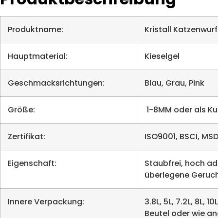
Produktname:
Kristall Katzenwurf
Hauptmaterial:
Kieselgel
Geschmacksrichtungen:
Blau, Grau, Pink
Größe:
1-8MM oder als Ku
Zertifikat:
ISO9001, BSCI, MS
Eigenschaft:
Staubfrei, hoch ad
überlegene Geruch
Innere Verpackung:
3.8L, 5L, 7.2L, 8L,
Beutel oder wie a