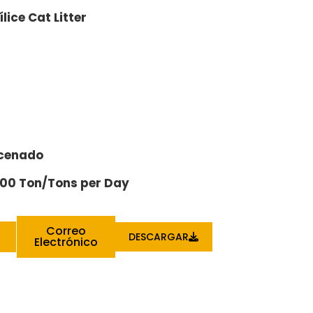
lice Cat Litter
acenado
000 Ton/Tons per Day
Correo
DESCARGAR
Electrónico