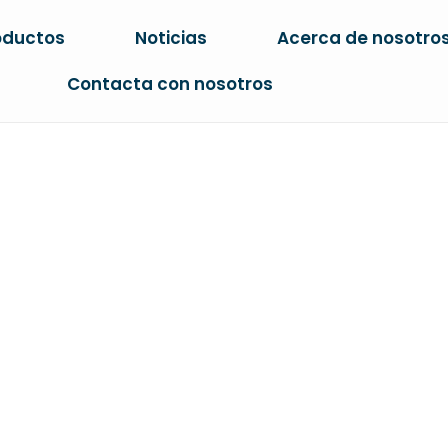
oductos
Noticias
Acerca de nosotro
Contacta con nosotros
 DE GATO DE 
tras Gratis 1-8mm De Gel De Sílice Cristal A