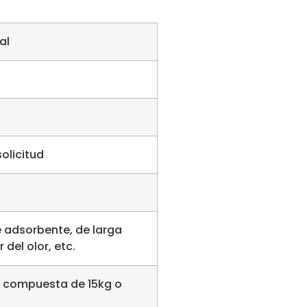
al
olicitud
e adsorbente, de larga
 del olor, etc.
olsa compuesta de 15kg o