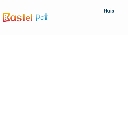
Huis
C
Thuis
PR