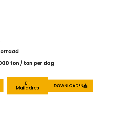
k
voorraad
000 ton / ton per dag
E-
DOWNLOADEN
Mailadres