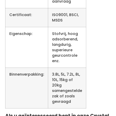
aanvraag
Certificaat:
ISO9001, BSCI,
MSDS
Eigenschap:
Stofvrij, hoog
adsorberend,
langdurig,
superieure
geurcontrole
enz.
Binnenverpakking:
3.8L, 5L, 7.2L, 8L,
10L, 15kg of
20kg
samengestelde
zak of zoals
gevraagd
Als u geïnteresseerd bent in onze Crystal