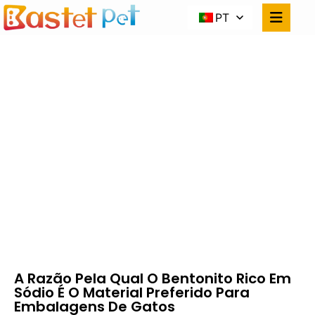
PT
A RAZÃO PELA QUAL O
BENTONITO RICO EM
SÓDIO É O MATERIAL
PREFERIDO PARA
EMBALAGENS DE
GATOS
Casa
NOVES
A Razão Pela Qual O Bentonito Rico Em Sódio É
O Material Preferido Para Embalagens De
Gatos
A Razão Pela Qual O Bentonito Rico Em
Sódio É O Material Preferido Para
Embalagens De Gatos