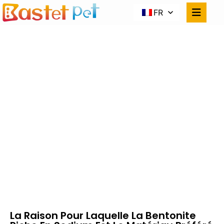
FR
LA RAISON POUR
LAQUELLE LA
BENTONITE RICHE EN
SODIUM EST LE
MATÉRIAU PRÉFÉRÉ
POUR REGROUPER LA
LITIÈRE DE CHAT
Accueil
Nouvelles
La Raison Pour Laquelle La Bentonite Riche En
Sodium Est Le Matériau Préféré Pour Regrouper
La Litière De Chat
La Raison Pour Laquelle La Bentonite